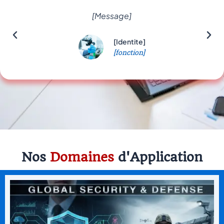
[Message]
[Identite]
[fonction]
Nos
Domaines
d'Application