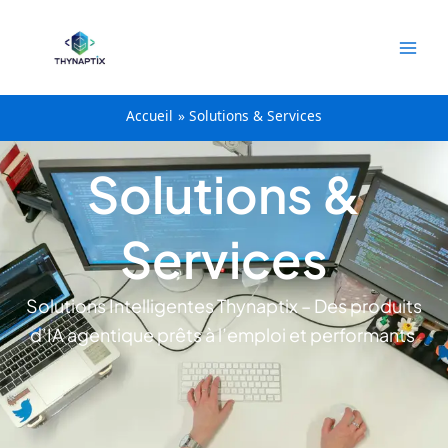
principal
Accueil
Solutions & Services
Solutions &
Services
Solutions Intelligentes
Thynaptix
– Des produits
d’IA agentique prêts à l’emploi et performants