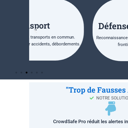
Défense
&
Interventio
 commun.
Reconnaissance sur le terrain, drones intelligent
bordements.
frontières, sécurisation en contexte
"Trop de Fausses 
NOTRE SOLUTI
CrowdSafe Pro réduit les alertes i