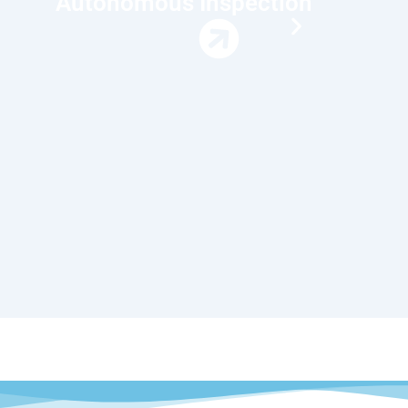
utonomous Inspection Drone
V