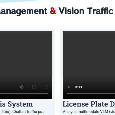
Management
&
Vision Traffic
is System
License Plate 
météo),
Chatbot traffic pour
Analyse multimodale VLM (vidé