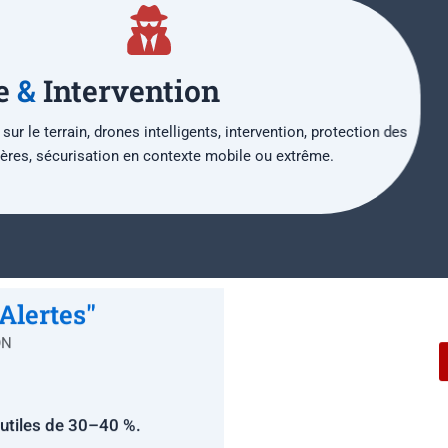
Infrastructur
n
Pipeline, réseau électriqu
s, intervention, protection des
Surveiller les anomalies ph
 mobile ou extrême.
Alertes"
ON
nutiles de 30–40 %.